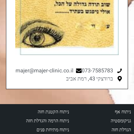
majer@majer-clinic.co.il
073-7585783
ברודצקי 43, רמת אביב
ניתוח אף
ניתוח הקטנת חזה
גניקומסטיה
ניתוח הרמה והגדלת חזה
הגדלת חזה
ניתוח מתיחת פנים