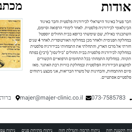
אודות
מכתבי
חבר פעיל באיגוד הישראלי לכירורגיה פלסטית וחבר באיגוד
הבינלאומי לכירורגיה פלסטית. לאחר לימודי הרפואה וסיומם,
השתכנתי באילת, שם שימשתי כרופא בבית החולים יוספטל
במחלקה הפנימית ולאחר מכן במחלקה האורטופדית.לאחר 4 שנים
חזרתי אל מרכז הארץ, והתחלתי את התמחותי בכירורגיה פלסטית
במחלקה לכירורגיה פלסטית בבית החולים "בילינסון" (רבין) בפתח
תקווה. במחלקה התמחתי בכל התחומים הרפואיים הקשורים
למקצוע הכירורגיה הפלסטית ובמחלקת כוויות רבת האתגר. מאז
סיום ההתמחות, והבחינות של משרד הבריאות, אני מבצע ניתוחים
פלסטיים אסתטיים.
073-7585783
majer@majer-clinic.co.il
ברודצקי 43, 
תוח הקטנת חזה
ניתוח הרמה והגדלת חזה
ניתוח מתיחת פנים
ניתוח עפע